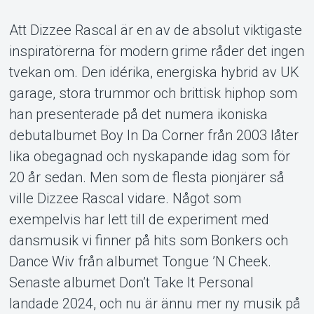
Support
Att Dizzee Rascal är en av de absolut viktigaste
inspiratörerna för modern grime råder det ingen
tvekan om. Den idérika, energiska hybrid av UK
garage, stora trummor och brittisk hiphop som
han presenterade på det numera ikoniska
Om Tickster
debutalbumet Boy In Da Corner från 2003 låter
lika obegagnad och nyskapande idag som för
20 år sedan. Men som de flesta pionjärer så
ville Dizzee Rascal vidare. Något som
exempelvis har lett till de experiment med
dansmusik vi finner på hits som Bonkers och
Dance Wiv från albumet Tongue ’N Cheek.
Senaste albumet Don’t Take It Personal
landade 2024, och nu är ännu mer ny musik på