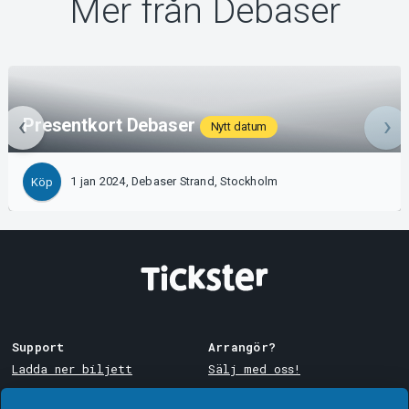
Mer från Debaser
Presentkort Debaser
Nytt datum
1 jan 2024, Debaser Strand, Stockholm
Köp
Support
Arrangör?
Ladda ner biljett
Sälj med oss!
Support
Logga in i Manager