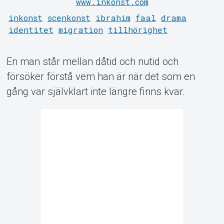
www.inkonst.com
inkonst
scenkonst
ibrahim
faal
drama
identitet
migration
tillhörighet
En man står mellan dåtid och nutid och
Om Tickster
försöker förstå vem han är när det som en
gång var självklart inte längre finns kvar.