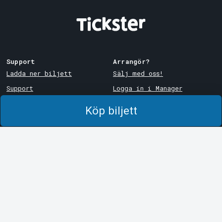
Support
Arrangör?
Ladda ner biljett
Sälj med oss!
Support
Logga in i Manager
Köp- och leveransvillkor
System Support
Köp biljett
Integritetspolicy
Om cookies på Tickster
Tickster
Arvika
Jobba på Tickster
Magasinsgatan 8
Box 334
Logotyper & media
SE-671 27
Arvika
LinkedIn
Göteborg
Facebook
Götgatan 16