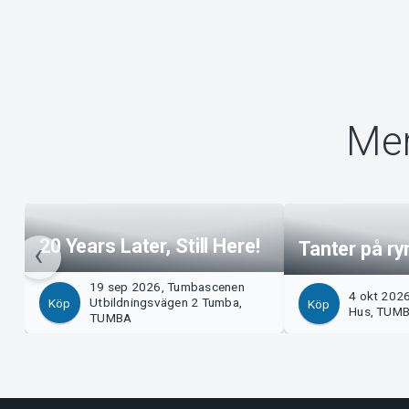
Mer
20 Years Later, Still Here!
Tanter på r
19 sep 2026, Tumbascenen
4 okt 2026
Utbildningsvägen 2 Tumba,
Köp
Köp
Hus, TUM
TUMBA