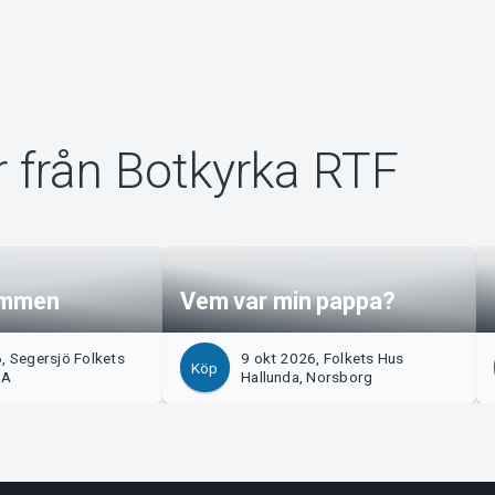
 från Botkyrka RTF
ymmen
Vem var min pappa?
, Segersjö Folkets
9 okt 2026, Folkets Hus
Köp
BA
Hallunda, Norsborg