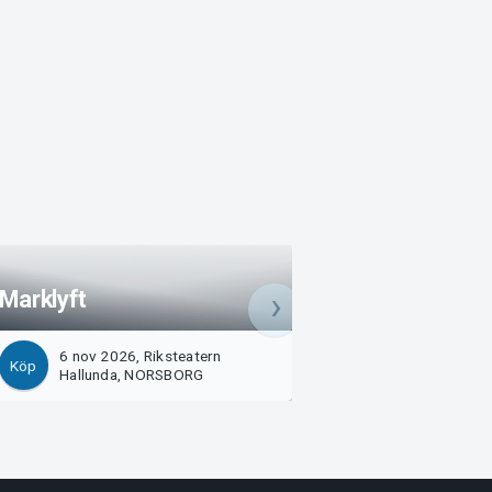
Marklyft
Marklyft
6 nov 2026, Riksteatern
7 nov 2026, Rikst
Köp
Köp
Hallunda, NORSBORG
Hallunda, NORSB