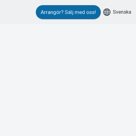
Svenska
Arrangör?
Sälj med oss!