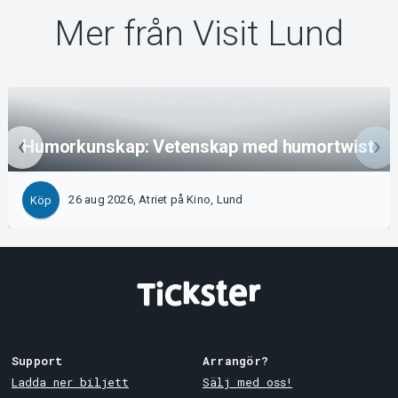
Mer från Visit Lund
Humorkunskap: Vetenskap med humortwist
26 aug 2026, Atriet på Kino, Lund
Köp
Support
Arrangör?
Ladda ner biljett
Sälj med oss!