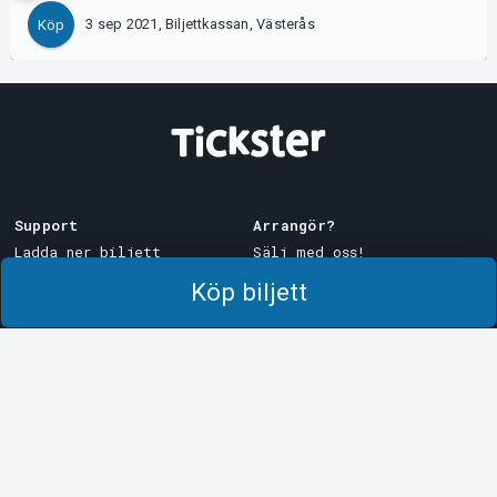
3 sep 2021, Biljettkassan, Västerås
Köp
Support
Arrangör?
Ladda ner biljett
Sälj med oss!
Support
Logga in i Manager
Köp biljett
Köp- och leveransvillkor
System Support
Integritetspolicy
Om cookies på Tickster
Tickster
Arvika
Jobba på Tickster
Magasinsgatan 8
Box 334
Logotyper & media