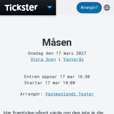
Arrangör?
Evenemang
Måsen
Onsdag den 17 mars 2027
Stora Scen
i
Västerås
Entrén öppnar 17 mar 16:30
Startar 17 mar 18:00
MyTickster
Arrangör:
Västmanlands Teater
Har framtiden något värde om den inte är din