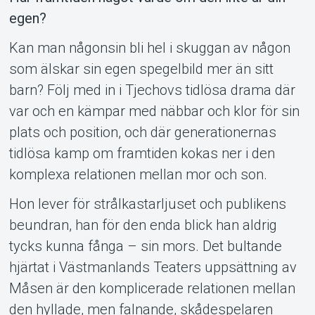
egen?
Kan man någonsin bli hel i skuggan av någon
som älskar sin egen spegelbild mer än sitt
barn? Följ med in i Tjechovs tidlösa drama där
Support
var och en kämpar med näbbar och klor för sin
plats och position, och där generationernas
tidlösa kamp om framtiden kokas ner i den
komplexa relationen mellan mor och son.
Hon lever för strålkastarljuset och publikens
beundran, han för den enda blick han aldrig
tycks kunna fånga – sin mors. Det bultande
hjärtat i Västmanlands Teaters uppsättning av
Om Tickster
Måsen är den komplicerade relationen mellan
den hyllade, men falnande, skådespelaren