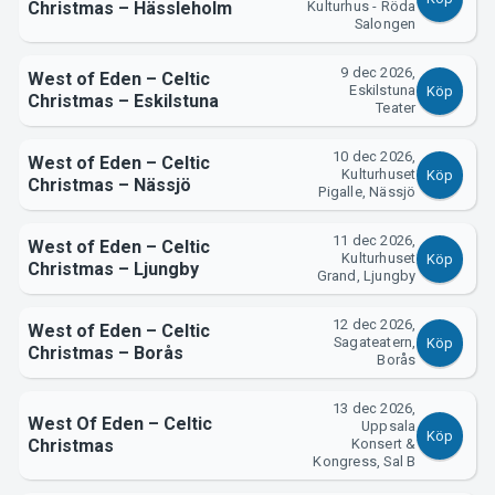
Christmas – Hässleholm
Kulturhus - Röda
Salongen
9 dec 2026,
West of Eden – Celtic
Eskilstuna
Köp
Christmas – Eskilstuna
Teater
Om Tickster
10 dec 2026,
West of Eden – Celtic
Kulturhuset
Köp
Christmas – Nässjö
Pigalle, Nässjö
11 dec 2026,
West of Eden – Celtic
Kulturhuset
Köp
Christmas – Ljungby
Grand, Ljungby
12 dec 2026,
West of Eden – Celtic
Sagateatern,
Köp
Christmas – Borås
Borås
13 dec 2026,
West Of Eden – Celtic
Uppsala
Köp
Christmas
Konsert &
Kongress, Sal B