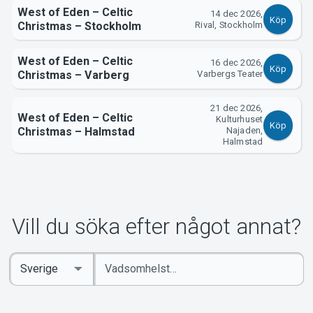
West of Eden – Celtic
14 dec 2026,
Köp
Christmas – Stockholm
Rival, Stockholm
West of Eden – Celtic
16 dec 2026,
Köp
Christmas – Varberg
Varbergs Teater
21 dec 2026,
West of Eden – Celtic
Kulturhuset
Köp
Christmas – Halmstad
Najaden,
Halmstad
Vill du söka efter något annat?
Ange
Select
sökord
Country