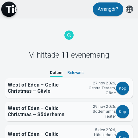
Arrangör?
Vi hittade
11
evenemang
MyTickster
Datum
Relevans
27 nov 2026,
West of Eden – Celtic
CentralTeatern,
Köp
Christmas – Gävle
Gävle
29 nov 2026,
West of Eden – Celtic
Support
Söderhamns
Köp
Christmas – Söderhamn
Teater
5 dec 2026,
West of Eden – Celtic
Hässleholm
Köp