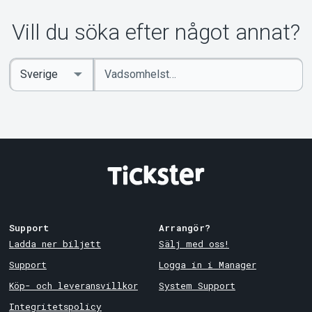
Om Tickster
Vill du söka efter något annat?
Ange
Select
sökord
Country
Support
Arrangör?
Ladda ner biljett
Sälj med oss!
Support
Logga in i Manager
Köp- och leveransvillkor
System Support
Integritetspolicy