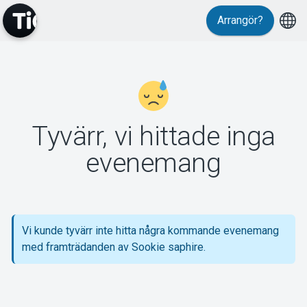
Arrangör?
MyTickster
Tyvärr, vi hittade inga
Support
evenemang
Vi kunde tyvärr inte hitta några kommande evenemang
Om Tickster
med framträdanden av Sookie saphire.