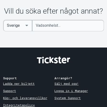
Vill du söka efter något annat?
Ange
Select
sökord
Country
Support
Arrangör?
Ladda ner biljett
Sälj med oss!
Support
Logga in i Manager
Köp- och leveransvillkor
System Support
Integritetspolicy