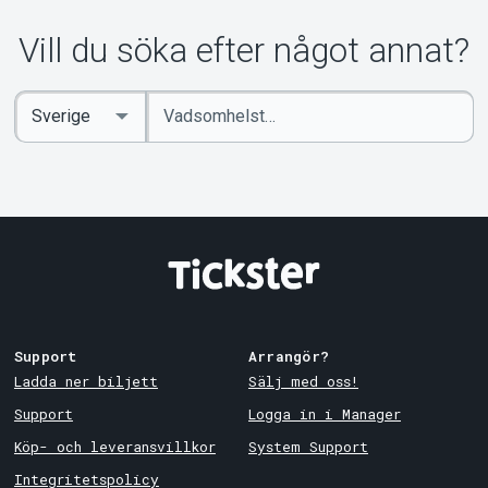
Vill du söka efter något annat?
Ange
Select
sökord
Country
Support
Arrangör?
Ladda ner biljett
Sälj med oss!
Support
Logga in i Manager
Köp- och leveransvillkor
System Support
Integritetspolicy