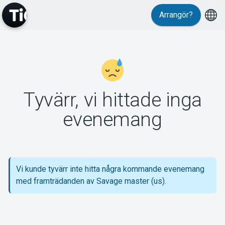
Arrangör?
MyTickster
Tyvärr, vi hittade inga
Support
evenemang
Vi kunde tyvärr inte hitta några kommande evenemang
Om Tickster
med framträdanden av Savage master (us).