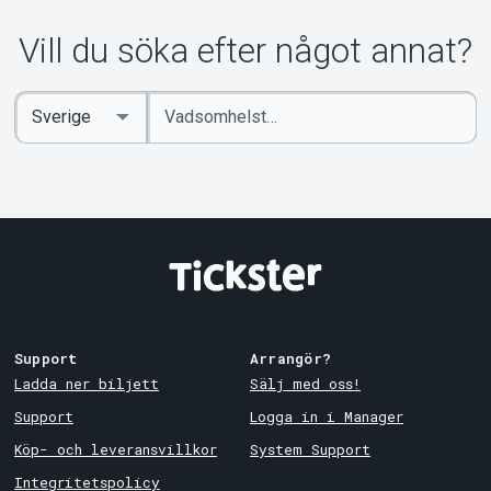
Om Tickster
Vill du söka efter något annat?
Ange
Select
sökord
Country
Support
Arrangör?
Ladda ner biljett
Sälj med oss!
Support
Logga in i Manager
Köp- och leveransvillkor
System Support
Integritetspolicy