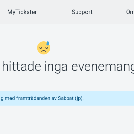
MyTickster
Support
Om
vi hittade inga eveneman
ng med framträdanden av Sabbat (jp).