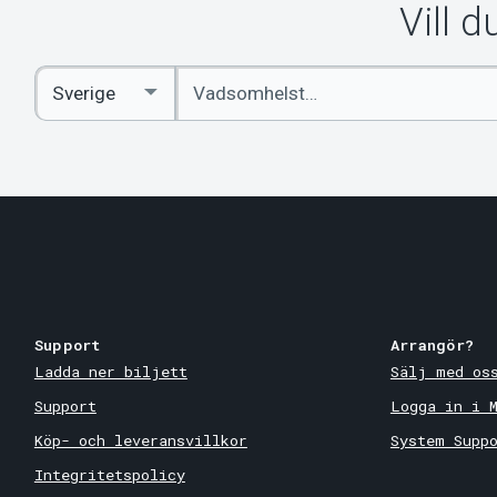
Vill 
Ange
Select
sökord
Country
Support
Arrangör?
Ladda ner biljett
Sälj med os
Support
Logga in i 
Köp- och leveransvillkor
System Supp
Integritetspolicy