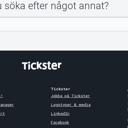
du söka efter något annat?
Tickster
s!
Jobba på Tickster
Manager
Logotyper & media
ort
LinkedIn
Facebook