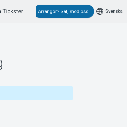
 Tickster
Svenska
Arrangör?
Sälj med oss!
g