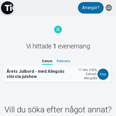
Arrangör?
MyTickster
Vi hittade
1
evenemang
Support
Datum
Relevans
17 dec 2026,
Årets Julbord - med Alingsås
Estrad i
Köp
största julshow
Alingsås
Om Tickster
Vill du söka efter något annat?