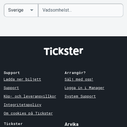
Ange
Select
sökord
Country
Support
Arrangör?
Ladda ner biljett
Sälj med oss!
Support
Logga in i Manager
Köp- och leveransvillkor
System Support
Integritetspolicy
Om cookies på Tickster
Tickster
Arvika