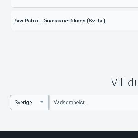
Paw Patrol: Dinosaurie-filmen (Sv. tal)
Vill 
Ange
Select
sökord
Country