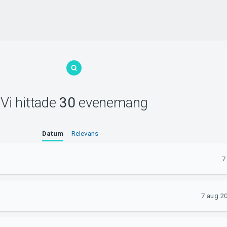
Vi hittade
30
evenemang
Datum
Relevans
7
7 aug 2