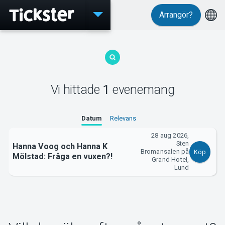
Arrangör?
Evenemang
Vi hittade
1
evenemang
MyTickster
Datum
Relevans
28 aug 2026,
Sten
Hanna Voog och Hanna K
Bromansalen på
Köp
Support
Mölstad: Fråga en vuxen?!
Grand Hotel,
Lund
Om Tickster