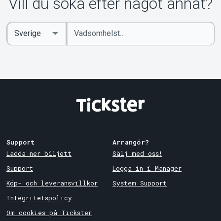
Vill du söka efter något annat?
Ange
Select
sökord
Country
Support
Arrangör?
Ladda ner biljett
Sälj med oss!
Support
Logga in i Manager
Köp- och leveransvillkor
System Support
Integritetspolicy
Om cookies på Tickster