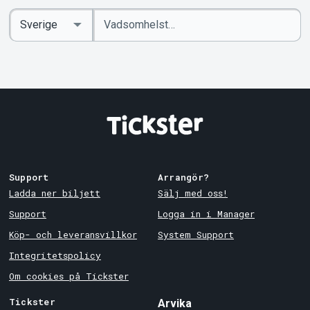
Ange
Select
sökord
Country
Support
Arrangör?
Ladda ner biljett
Sälj med oss!
Support
Logga in i Manager
Köp- och leveransvillkor
System Support
Integritetspolicy
Om cookies på Tickster
Tickster
Arvika