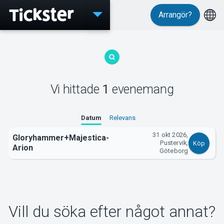
Arrangör?
Evenemang
Vi hittade
1
evenemang
MyTickster
Datum
Relevans
31 okt 2026,
Gloryhammer+Majestica-
Pustervik,
Köp
Arion
Support
Göteborg
Vill du söka efter något annat?
Om Tickster