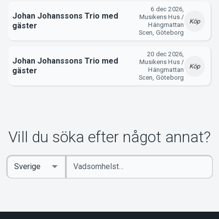
6 dec 2026,
Johan Johanssons Trio med
Musikens Hus /
Köp
gäster
Hängmattan
Scen, Göteborg
20 dec 2026,
Johan Johanssons Trio med
Musikens Hus /
Köp
gäster
Hängmattan
Scen, Göteborg
Vill du söka efter något annat?
Ange
Select
sökord
Country