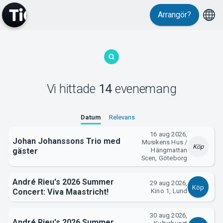
Evenemang
Arrangör?
Vi hittade
14
evenemang
MyTickster
Datum
Relevans
16 aug 2026,
Johan Johanssons Trio med
Musikens Hus /
Köp
gäster
Hängmattan
Scen, Göteborg
André Rieu's 2026 Summer
29 aug 2026,
Köp
Concert: Viva Maastricht!
Kino 1, Lund
30 aug 2026,
André Rieu's 2026 Summer