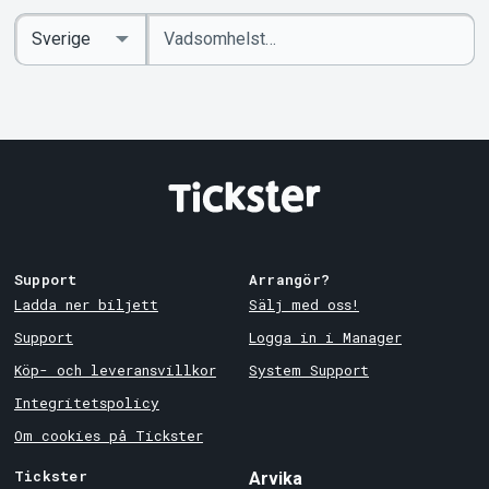
Ange
Select
sökord
Country
Support
Arrangör?
Ladda ner biljett
Sälj med oss!
Support
Logga in i Manager
Köp- och leveransvillkor
System Support
Integritetspolicy
Om cookies på Tickster
Tickster
Arvika