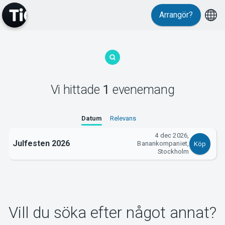
Arrangör?
MyTickster
Vi hittade
1
evenemang
Support
Datum
Relevans
4 dec 2026,
Julfesten 2026
Banankompaniet,
Köp
Stockholm
Om Tickster
Vill du söka efter något annat?