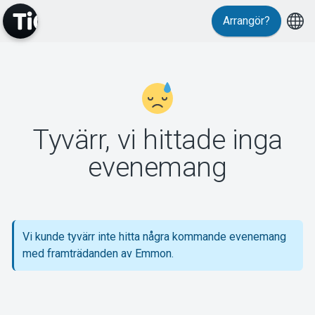
Arrangör?
MyTickster
Tyvärr, vi hittade inga
Support
evenemang
Vi kunde tyvärr inte hitta några kommande evenemang
Om Tickster
med framträdanden av Emmon.