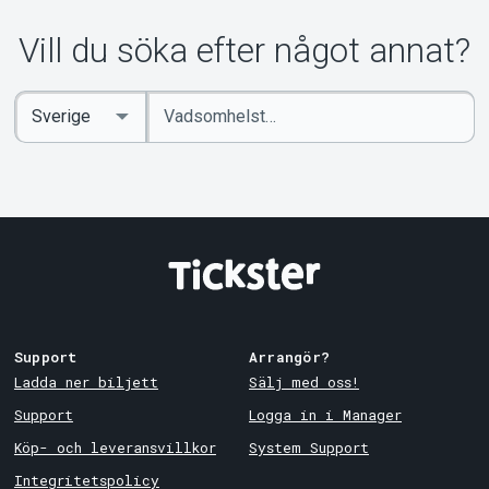
Vill du söka efter något annat?
Ange
Select
sökord
Country
Support
Arrangör?
Ladda ner biljett
Sälj med oss!
Support
Logga in i Manager
Köp- och leveransvillkor
System Support
Integritetspolicy