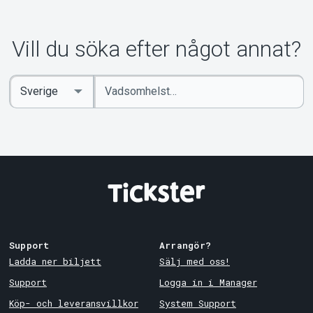
Vill du söka efter något annat?
Ange
Select
sökord
Country
Support
Arrangör?
Ladda ner biljett
Sälj med oss!
Support
Logga in i Manager
Köp- och leveransvillkor
System Support