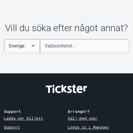
Vill du söka efter något annat?
Ange
Select
sökord
Country
Support
Arrangör?
Ladda ner biljett
Sälj med oss!
Support
Logga in i Manager