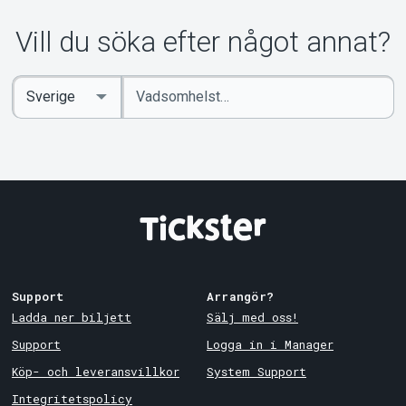
Om Tickster
Vill du söka efter något annat?
Ange
Select
sökord
Country
Support
Arrangör?
Ladda ner biljett
Sälj med oss!
Support
Logga in i Manager
Köp- och leveransvillkor
System Support
Integritetspolicy