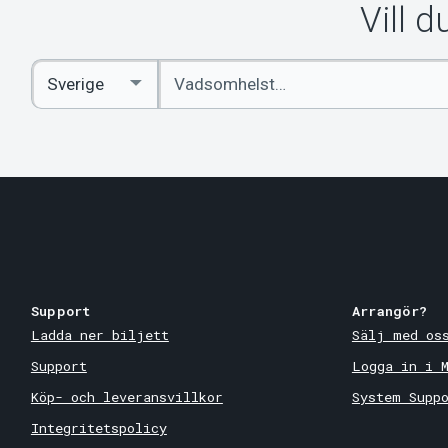
Vill 
Ange
Select
sökord
Country
Support
Arrangör?
Ladda ner biljett
Sälj med os
Support
Logga in i 
Köp- och leveransvillkor
System Supp
Integritetspolicy