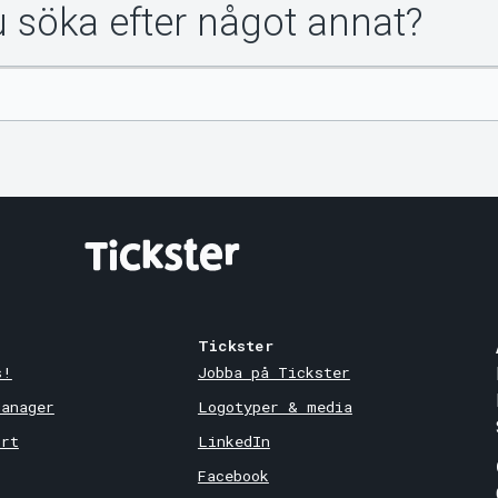
du söka efter något annat?
Tickster
s!
Jobba på Tickster
Manager
Logotyper & media
ort
LinkedIn
Facebook