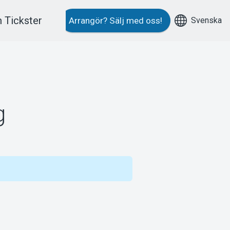
 Tickster
Svenska
Arrangör?
Sälj med oss!
g