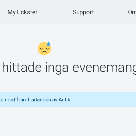
MyTickster
Support
Om
vi hittade inga eveneman
ng med framträdanden av Antik.