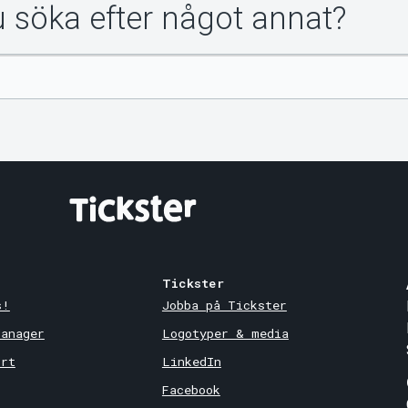
du söka efter något annat?
Tickster
s!
Jobba på Tickster
Manager
Logotyper & media
ort
LinkedIn
Facebook