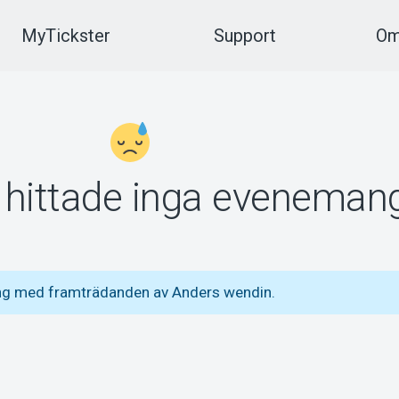
MyTickster
Support
Om
vi hittade inga eveneman
ang med framträdanden av Anders wendin.