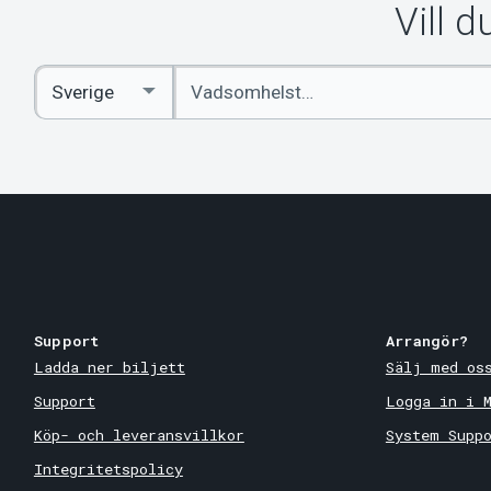
Vill 
Ange
Select
sökord
Country
Support
Arrangör?
Ladda ner biljett
Sälj med os
Support
Logga in i 
Köp- och leveransvillkor
System Supp
Integritetspolicy