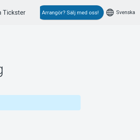
 Tickster
Svenska
Arrangör?
Sälj med oss!
g