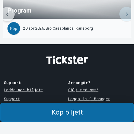
Program
20 apr 2026, Bio Casablanca, Karlsborg
Köp
Support
Arrangör?
Ladda ner biljett
Sälj med oss!
Support
Logga in i Manager
Köp- och leveransvillkor
System Support
Köp biljett
Integritetspolicy
Om cookies på Tickster