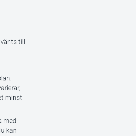
änts till
lan.
arierar,
et minst
 ta med
 du kan