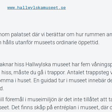
www.hallwylskamuseet.se
nom palatset där vi berättar om hur rummen anv
n hålls utanför museets ordinarie öppettid.
saknar hiss Hallwylska museet har fem våningsp
 hiss, måste du gå i trappor. Antalet trappsteg v
komma i huset. En guidad tur i museet innebär d
d.
ill föremål i museimiljön är det inte tillåtet att
useet. Det finns skåp på entréplan i museet, där