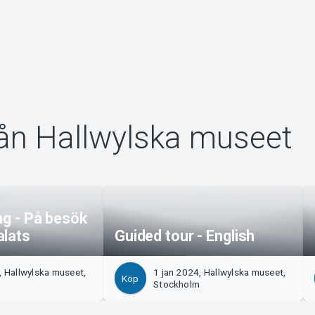
rån Hallwylska museet
ng - På besök
alats
Guided tour - English
, Hallwylska museet,
1 jan 2024, Hallwylska museet,
Köp
m
Stockholm