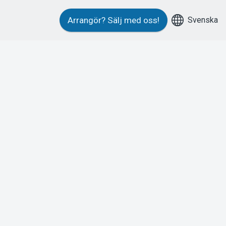
Svenska
Arrangör?
Sälj med oss!