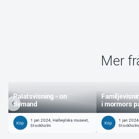
Mer f
Palatsvisning - on
Familjevisni
demand
i mormors p
1 jan 2024, Hallwylska museet,
1 jan 2024
Köp
Köp
Stockholm
Stockhol