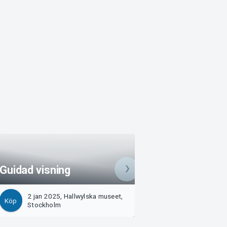
Guidad visning
Årskort – sju m
2 jan 2025, Hallwylska museet,
28 nov 2025, Hal
Köp
Köp
Stockholm
museet, Stockho