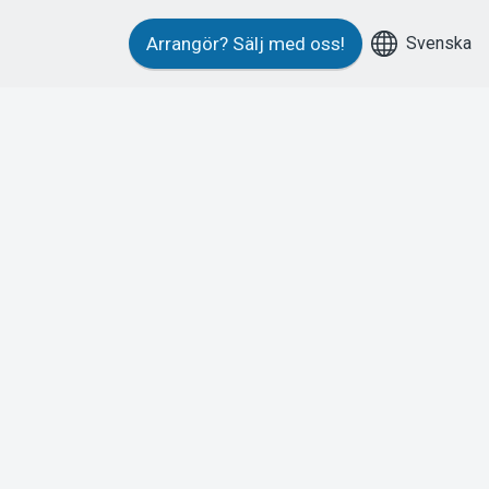
Svenska
Arrangör?
Sälj med oss!