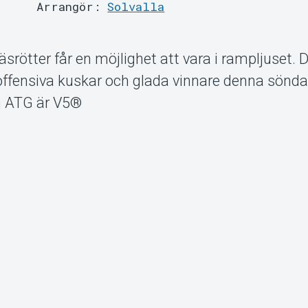
Arrangör:
Solvalla
srötter får en möjlighet att vara i rampljuset. 
offensiva kuskar och glada vinnare denna sönd
ån ATG är V5®