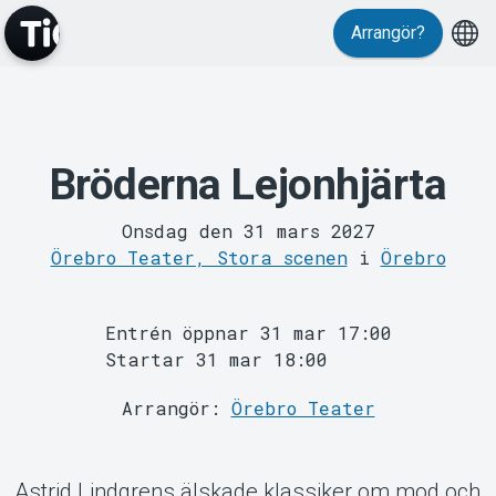
Arrangör?
Bröderna Lejonhjärta
MyTickster
Onsdag den 31 mars 2027
Örebro Teater, Stora scenen
i
Örebro
Entrén öppnar 31 mar 17:00
Startar 31 mar 18:00
Support
Arrangör:
Örebro Teater
Astrid Lindgrens älskade klassiker om mod och