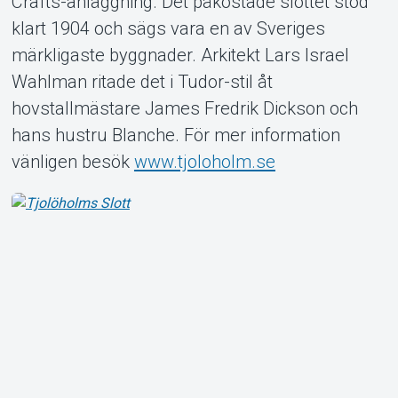
Crafts-anläggning. Det påkostade slottet stod
klart 1904 och sägs vara en av Sveriges
märkligaste byggnader. Arkitekt Lars Israel
Wahlman ritade det i Tudor-stil åt
Om Tickster
hovstallmästare James Fredrik Dickson och
hans hustru Blanche. För mer information
vänligen besök
www.tjoloholm.se