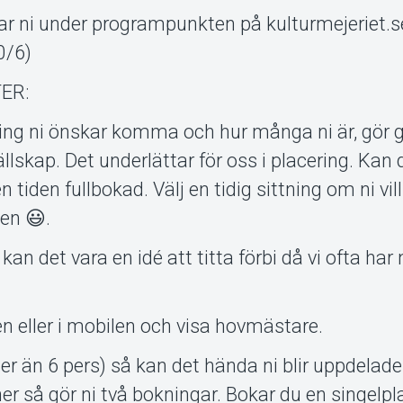
r ni under programpunkten på kulturmejeriet.s
0/6)
ER:
ittning ni önskar komma och hur många ni är, gör 
ällskap. Det underlättar för oss i placering. Kan 
n tiden fullbokad. Välj en tidig sittning om ni vil
en 😃.
kan det vara en idé att titta förbi då vi ofta har
en eller i mobilen och visa hovmästare.
(fler än 6 pers) så kan det hända ni blir uppdelade
oner så gör ni två bokningar. Bokar du en singelp