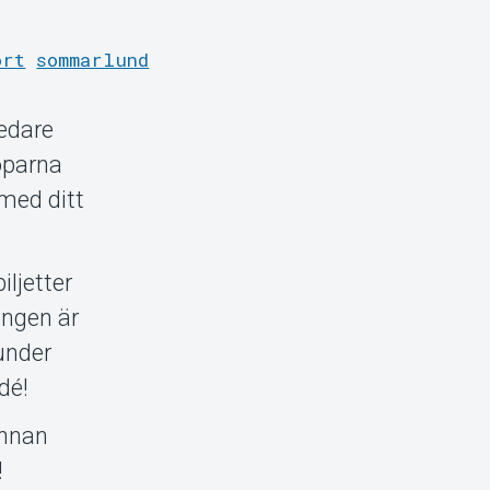
ort
sommarlund
edare
oparna
med ditt
iljetter
angen är
 under
dé!
innan
!