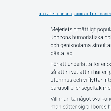
quizterrassen
sommarterrasse
Mejeriets omåttligt pop
Jonzons humoristiska och 
och geniknölarna simulta
bästa lag!
För att underlätta för er 
så att ni vet att ni har 
utomhus och vi flyttar int
parasoll eller segeltak me
Vill man ta något svalkan
man sätter sig till bords