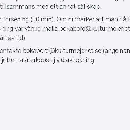
a tillsammans med ett annat sällskap.
en försening (30 min). Om ni märker att man håll
kning var vänlig maila bokabord@kulturmejeriet.
ån av tid)
 kontakta bokabord@kulturmejeriet.se (ange n
jetterna återköps ej vid avbokning.