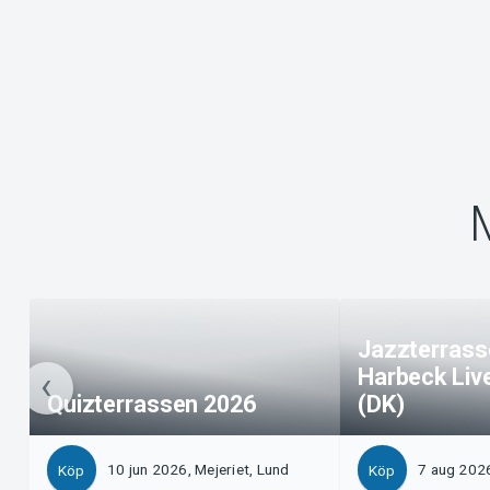
Jazzterrass
Harbeck Live
Quizterrassen 2026
(DK)
10 jun 2026, Mejeriet, Lund
7 aug 2026
Köp
Köp