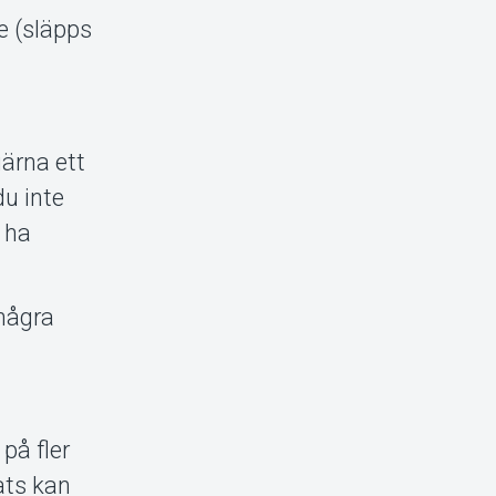
e (släpps
gärna ett
du inte
l ha
 några
 på fler
lats kan