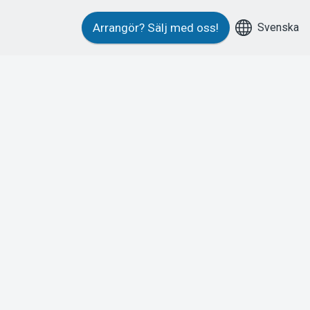
Svenska
Arrangör?
Sälj med oss!