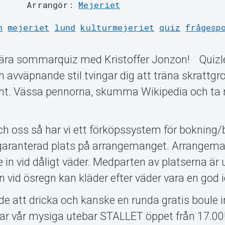
Arrangör:
Mejeriet
n
mejeriet
lund
kulturmejeriet
quiz
frågesp
ulära sommarquiz med Kristoffer Jonzon! Quizl
avväpnande stil tvingar dig att träna skrattgr
nt. Vässa pennorna, skumma Wikipedia och ta 
och oss så har vi ett förköpssystem för bokning/b
en garanterad plats på arrangemanget. Arrangem
e in vid dåligt väder. Medparten av platserna är
n vid ösregn kan kläder efter väder vara en god i
de att dricka och kanske en runda gratis boule 
 har vår mysiga utebar STALLET öppet från 17.00