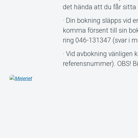
det hända att du får sitt
· Din bokning släpps vid 
komma försent till sin bo
ring 046-131347 (svar i m
· Vid avbokning vänligen
referensnummer). OBS! Bil