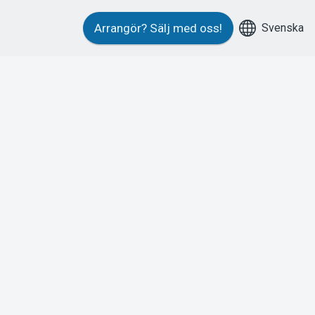
Svenska
Arrangör?
Sälj med oss!