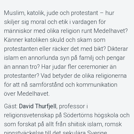
Muslim, katolik, jude och protestant – hur
skiljer sig moral och etik i vardagen för
människor med olika religion runt Medelhavet?
Känner katoliken skuld och skam som
protestanten eller räcker det med bikt? Dikterar
islam en annorlunda syn på familj och pengar
Support
än annan tro? Har judar fler ceremonier än
protestanter? Vad betyder de olika religionerna
för att nå samförstånd och kommunikation
över Medelhavet.
Gäst:
David Thurfjell
, professor i
religionsvetenskap på Södertörns högskola och
som forskat på allt från shiitisk islam, romsk
pingstväckelse till det sekulära Sverige.