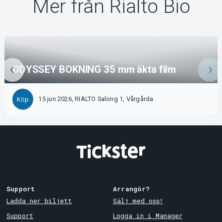
Mer från Rialto Bio
ODYSSEY BOKNING 35 mm äkta film
15 jun 2026, RIALTO Salong 1, Vårgårda
Köp
Support
Arrangör?
Ladda ner biljett
Sälj med oss!
Support
Logga in i Manager