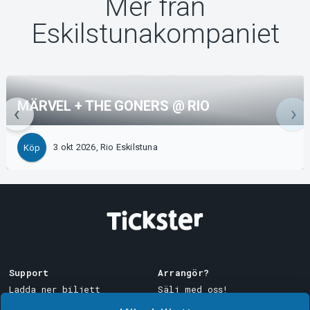
Mer från
Eskilstunakompaniet
MÄRVEL + THE GONERS @ RIO
3 okt 2026, Rio Eskilstuna
Köp
Support
Arrangör?
Ladda ner biljett
Sälj med oss!
Support
Logga in i Manager