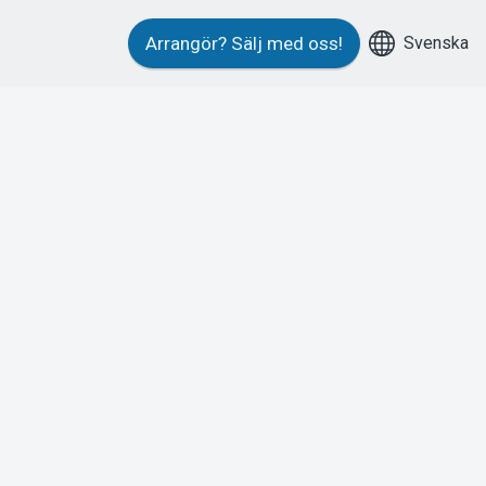
Svenska
Arrangör?
Sälj med oss!