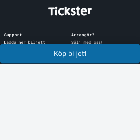
Support
Arrangör?
Ladda ner biljett
Sälj med oss!
Support
Logga in i Manager
Köp biljett
Köp- och leveransvillkor
System Support
Integritetspolicy
Om cookies på Tickster
Tickster
Arvika
Jobba på Tickster
Magasinsgatan 8
Box 334
Logotyper & media
SE-671 27
Arvika
LinkedIn
Göteborg
Facebook
Götgatan 16
Instagram