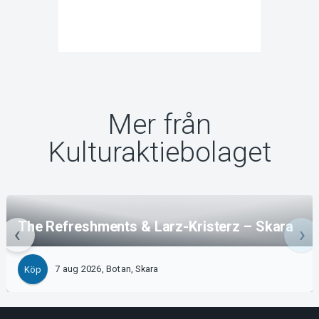
Mer från
Kulturaktiebolaget
The Refreshments & Larz-Kristerz – Skara
7 aug 2026, Botan, Skara
Köp