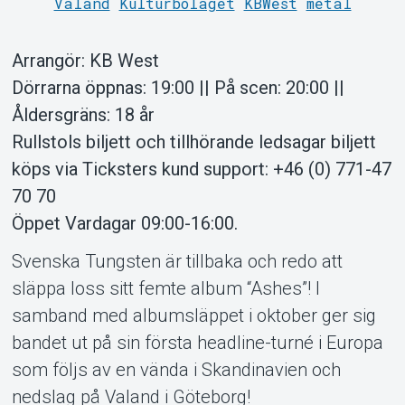
Support
Valand
Kulturbolaget
KBWest
metal
Arrangör: KB West
Dörrarna öppnas: 19:00 || På scen: 20:00 ||
Åldersgräns: 18 år
Rullstols biljett och tillhörande ledsagar biljett
köps via Ticksters kund support: +46 (0) 771-47
70 70
Om Tickster
Öppet Vardagar 09:00-16:00.
Svenska Tungsten är tillbaka och redo att
släppa loss sitt femte album “Ashes”! I
samband med albumsläppet i oktober ger sig
bandet ut på sin första headline-turné i Europa
som följs av en vända i Skandinavien och
nedslag på Valand i Göteborg!