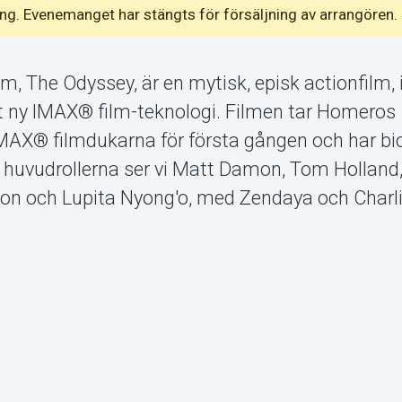
emang. Evenemanget har stängts för försäljning av arrangören.
lm, The Odyssey, är en mytisk, episk actionfilm,
lt ny IMAX® film-teknologi. Filmen tar Homeros
 IMAX® filmdukarna för första gången och har b
. I huvudrollerna ser vi Matt Damon, Tom Holland
on och Lupita Nyong'o, med Zendaya och Charl