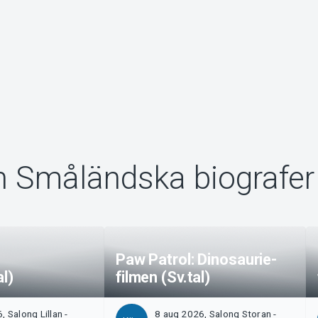
n Småländska biografer
Paw Patrol: Dinosaurie-
al)
filmen (Sv.tal)
 Salong Lillan -
8 aug 2026, Salong Storan -