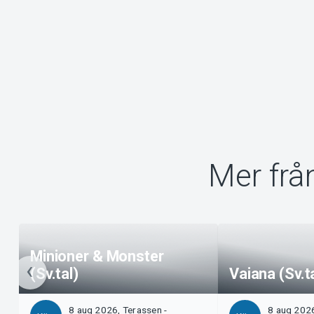
Mer frå
Minioner & Monster
(Sv.tal)
Vaiana (Sv.t
8 aug 2026, Terassen -
8 aug 2026,