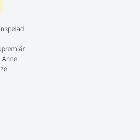
 inspelad
iopremiär
, Anne
ize