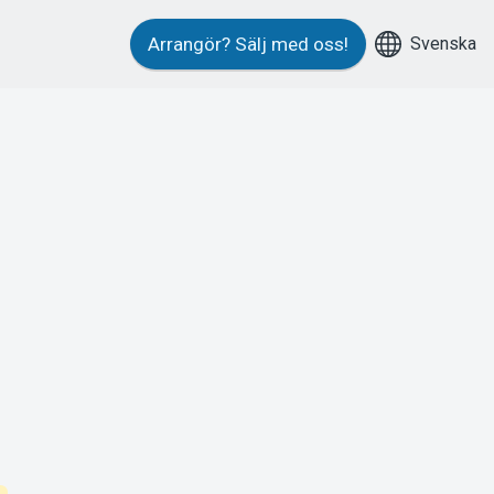
Svenska
Arrangör?
Sälj med oss!