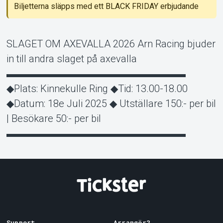
Biljetterna släpps med ett BLACK FRIDAY erbjudande
SLAGET OM AXEVALLA 2026 Arn Racing bjuder
in till andra slaget på axevalla
▬▬▬▬▬▬▬▬▬▬▬▬▬▬▬▬▬▬
◆Plats: Kinnekulle Ring ◆Tid: 13.00-18.00
◆Datum: 18e Juli 2025 ◆ Utställare 150:- per bil
| Besökare 50:- per bil
▬▬▬▬▬▬▬▬▬▬▬▬▬▬▬▬▬▬
Support
Arrangör?