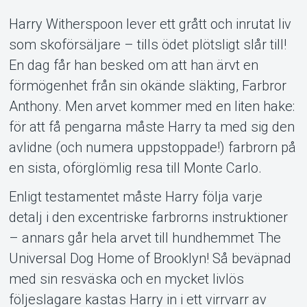
Support
Harry Witherspoon lever ett grått och inrutat liv
som skoförsäljare – tills ödet plötsligt slår till!
En dag får han besked om att han ärvt en
förmögenhet från sin okände släkting, Farbror
Anthony. Men arvet kommer med en liten hake:
för att få pengarna måste Harry ta med sig den
Om Tickster
avlidne (och numera uppstoppade!) farbrorn på
en sista, oförglömlig resa till Monte Carlo.
Enligt testamentet måste Harry följa varje
detalj i den excentriske farbrorns instruktioner
– annars går hela arvet till hundhemmet The
Universal Dog Home of Brooklyn! Så beväpnad
med sin resväska och en mycket livlös
följeslagare kastas Harry in i ett virrvarr av