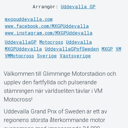
Support
Arrangör:
Uddevalla GP
mxgpuddevalla.com
www.facebook.com/MXGPUddevalla
www.instagram.com/MXGPUddevalla
UddevallaGP
Motocross
Uddevalla
MXGPUddevalla
UddevallaGPofSweden
MXGP
VM
VMMotocross
Sverige
Västsverige
Om Tickster
Välkommen till Glimminge Motorstadion och
upplev den fartfyllda och pulserande
stämningen när världseliten tävlar i VM
Motocross!
Uddevalla Grand Prix of Sweden är ett av
regionens största återkommande motor