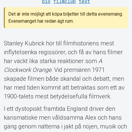
bio
filmclub
test
Det är inte möjligt att köpa biljetter till detta evenemang.
Evenemanget har redan ägt rum.
Support
Stanley Kubrick hör till filmhistoriens mest
inflytelserika regissörer, och få av hans filmer
har väckt lika starka reaktioner som
A
Clockwork Orange
. Vid premiären 1971
skapade filmen både skandal och debatt, men
har med tiden kommit att betraktas som ett av
1900-talets mest betydelsefulla filmverk.
I ett dystopiskt framtida England driver den
Om Tickster
karismatiske men våldsamma Alex och hans
gäng genom nätterna i jakt på nöjen, musik och