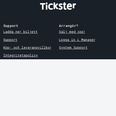
Support
Arrangör?
Ladda ner biljett
Sälj med oss!
Support
Logga in i Manager
Köp- och leveransvillkor
System Support
Integritetspolicy
Om cookies på Tickster
Tickster
Arvika
Jobba på Tickster
Magasinsgatan 8
Box 334
Logotyper & media
SE-671 27
Arvika
LinkedIn
Göteborg
Facebook
Götgatan 16
Instagram
SE-411 05
Göteborg