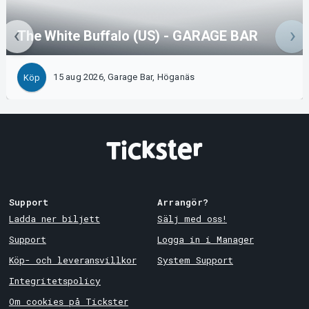
The White Buffalo (US) - GARAGE BAR
15 aug 2026, Garage Bar, Höganäs
Köp
Support
Arrangör?
Ladda ner biljett
Sälj med oss!
Support
Logga in i Manager
Köp- och leveransvillkor
System Support
Integritetspolicy
Om cookies på Tickster