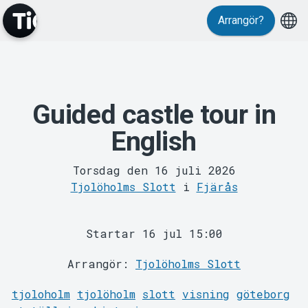
Evenemang
Arrangör?
Guided castle tour in
MyTickster
English
Torsdag den 16 juli 2026
Tjolöholms Slott
i
Fjärås
Startar 16 jul 15:00
Arrangör:
Tjolöholms Slott
Support
tjoloholm
tjolöholm
slott
visning
göteborg