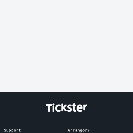
Support
Arrangör?