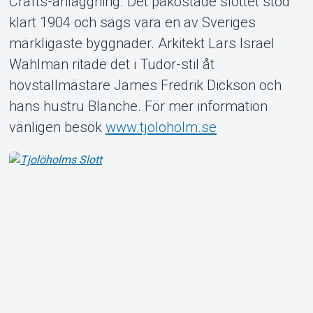
Crafts-anläggning. Det påkostade slottet stod
klart 1904 och sägs vara en av Sveriges
märkligaste byggnader. Arkitekt Lars Israel
Wahlman ritade det i Tudor-stil åt
Om Tickster
hovstallmästare James Fredrik Dickson och
hans hustru Blanche. För mer information
vänligen besök
www.tjoloholm.se