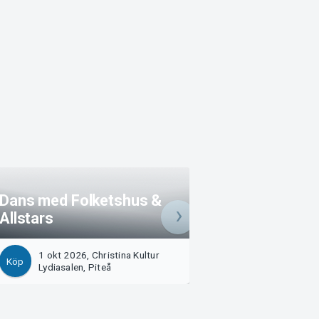
Dans med Folketshus &
Highlights dans 
Allstars
Käcktjärn
1 okt 2026, Christina Kultur
31 okt 2026, Loge
Köp
Köp
Lydiasalen, Piteå
Bölebyn