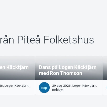
rån Piteå Folketshus
en Käcktjärn
Dans på Logen Käcktjärn
med Ron Thomson
6, Logen Käcktjärn,
29 aug 2026, Logen Käcktjärn,
Köp
Bölebyn