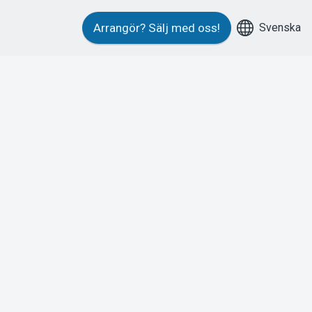
Svenska
Arrangör?
Sälj med oss!