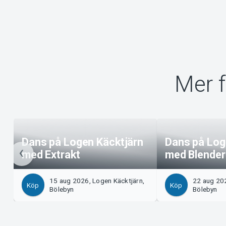
Mer f
Dans på Logen Käcktjärn
Dans på Log
med Extrakt
med Blender
15 aug 2026, Logen Käcktjärn,
22 aug 202
Köp
Köp
Bölebyn
Bölebyn