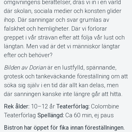
Om Tickster
omgivningens berättelser, dras vi in i en värld
där skolan, sociala medier och konsten glider
ihop. Där sanningar och svar grumlas av
falskhet och hemligheter. Där vi förlorar
greppet i vår strävan efter att följa vår lust och
längtan. Men vad är det vi människor längtar
efter och behöver?
Bilden av Dorian
är en lustfylld, spännande,
grotesk och tankeväckande föreställning om att
söka sig själv i en tid där allt kan delas, men
där sanningen kanske inte längre går att hitta.
Rek ålder:
10–12 år
Teaterförlag:
Colombine
Teaterförlag
Spellängd:
Ca 60 min, ej paus
Bistron har öppet för fika innan föreställningen.