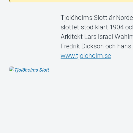
Tjolöholms Slott är Nord
slottet stod klart 1904 o
Arkitekt Lars Israel Wahl
Fredrik Dickson och hans
www.tjoloholm.se