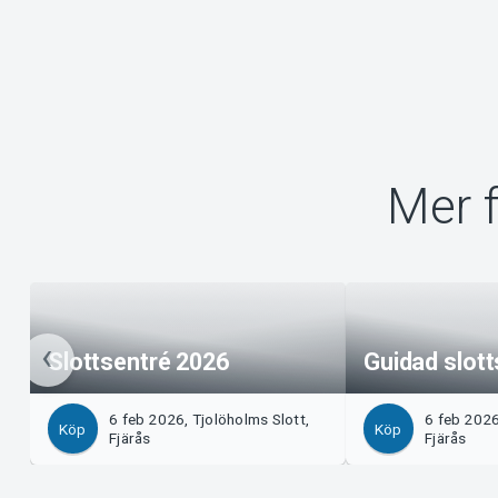
Mer f
Slottsentré 2026
Guidad slott
6 feb 2026, Tjolöholms Slott,
6 feb 2026
Köp
Köp
Fjärås
Fjärås