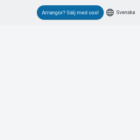
Svenska
Arrangör?
Sälj med oss!