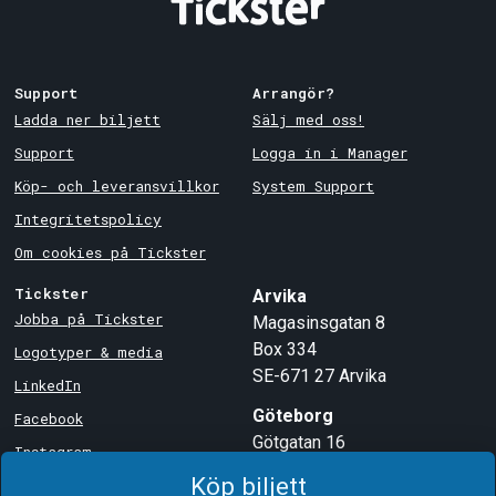
Support
Arrangör?
Ladda ner biljett
Sälj med oss!
Support
Logga in i Manager
Köp- och leveransvillkor
System Support
Integritetspolicy
Om cookies på Tickster
Tickster
Arvika
Jobba på Tickster
Magasinsgatan 8
Box 334
Logotyper & media
SE-671 27
Arvika
LinkedIn
Göteborg
Facebook
Götgatan 16
Instagram
SE-411 05
Göteborg
Köp biljett